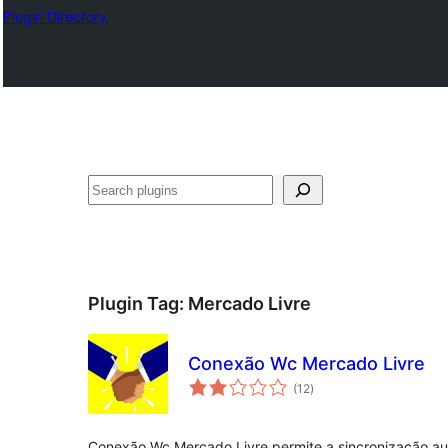
Plugin Directory
अन्विच्छ
Plugin Tag:
Mercado Livre
Conexão Wc Mercado Livre
total
(12
)
ratings
Conexão Wc Mercado Livre permite a sincronização au