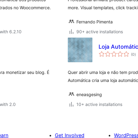
strados no Woocommerce.
more. Visual templates, click track
Fernando Pimenta
with 6.2.10
90+ active installations
Loja Automáti
to
(0
)
ra
ra monetizar seu blog. É
Quer abrir uma loja e não tem pro
Automática cria uma loja automáti
eneasgesing
with 2.0
10+ active installations
earn
Get Involved
WordPres