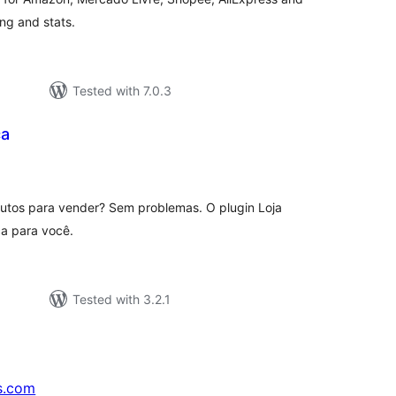
ing and stats.
Tested with 7.0.3
ca
tal
tings
dutos para vender? Sem problemas. O plugin Loja
ca para você.
Tested with 3.2.1
s.com