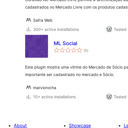
cadastrados no Mercado Livre com os produtos cada
Safra Web
300+ active installations
Tested 
ML Social
total
(0
)
ratings
Este plugin mostra uma vitrine do Mercado de Sócio pa
importante ser cadastrado no mercado e Sócio.
marviorocha
10+ active installations
Tested 
About
Showcase
L